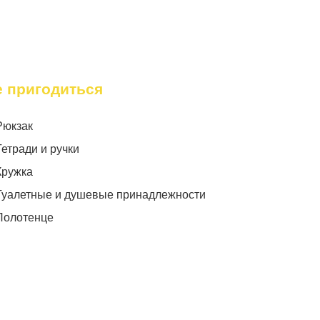
е пригодиться
Рюкзак
Тетради и ручки
Кружка
Туалетные и душевые принадлежности
Полотенце